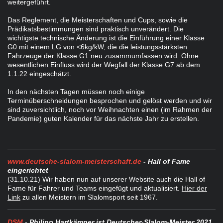
weitergeführt.
Das Reglement, die Meisterschaften und Cups, sowie die
Prädikatsbestimmungen sind praktisch unverändert. Die
wichtigste technische Änderung ist die Einführung einer Klasse
G0 mit einem LG von <6kg/kW, die die leistungsstärksten
Fahrzeuge der Klasse G1 neu zusammumfassen wird. Ohne
wesentlichen Einfluss wird der Wegfall der Klasse G7 ab dem
1.1.22 eingeschätzt.
In den nächsten Tagen müssen noch einige
Terminüberschneidungen besprochen und gelöst werden und wir
sind zuversichtlich, noch vor Weihnachten einen (im Rahmen der
Pandemie) guten Kalender für das nächste Jahr zu erstellen.
www.deutsche-slalom-meisterschaft.de
- Hall of Fame
eingerichtet
(31
.10.21) Wir haben nun auf unserer Website auch die Hall of
Fame für Fahrer und Teams eingefügt und aktualisiert.
Hier der
Link
zu allen Meistern im Slalomsport seit 1967.
DSM
- Philipp Hartkämper ist Deutscher-Slalom-Meister 2021