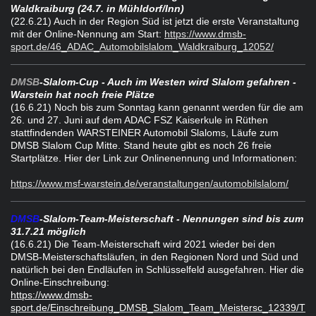
Waldkraiburg (24.7. in Mühldorf/Inn)
(22.6.21) Auch in der Region Süd ist jetzt die erste Veranstaltung
mit der Online-Nennung am Start:
https://www.dmsb-
sport.de/46_ADAC_Automobilslalom_Waldkraiburg_12052/
DMSB
-Slalom-Cup - Auch im Westen wird Slalom gefahren -
Warstein hat noch freie Plätze
(16.6.21) Noch bis zum Sonntag kann genannt werden für die am
26. und 27. Juni auf dem ADAC FSZ Kaiserkule in Rüthen
stattfindenden WARSTEINER Automobil Slaloms, Läufe zum
DMSB Slalom Cup Mitte. Stand heute gibt es noch 26 freie
Startplätze. Hier der Link zur Onlinenennung und Informationen:
https://www.msf-warstein.de/veranstaltungen/automobilslalom/
DMSB
-Slalom-Team-Meisterschaft - Nennungen sind bis zum
31.7.21 möglich
(16.6.21) Die Team-Meisterschaft wird 2021 wieder bei den
DMSB-Meisterschaftsläufen, in den Regionen Nord und Süd und
natürlich bei den Endläufen in Schlüsselfeld ausgefahren. Hier die
Online-Einschreibung:
https://www.dmsb-
sport.de/Einschreibung_DMSB_Slalom_Team_Meistersc_12339/T