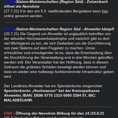
DMSB
-Slalom-Meisterschaften (Region Süd) - Zotzenbach
öffnet die Nennliste
(27.7.21) Für den am 5.9. stattfindenden Bergslalom kann
hier
online genannt werden.
DMSB
-Slalom-Meisterschaften Region Süd - Ahrweiler kämpft
(20.7.21) Die Gegend um Ahrweiler ist unglaublich betroffen von
der aktuellen Hochwasserkatastrophe und natürlich gibt es dort
viel Wichtigeres zu tun, als sich Gedanken um die Durchführung
von zwei Slaloms auf dem Flugplatz zu machen. Umso
erfreulicher und ermutigender ist es, dass die Entscheidung über
die Durchführung der Veranstaltung erst in drei Wochen getroffen
werden soll. Der Veranstalter hat der Hoffnung, dass in diesem
Zeitraum die gröbsten Schäden beseitigt werden können und
dass es wieder eine halbwegs funktionierende Infrastruktur geben
wird.
Der Landkreis Ahrweiler hat ein Spendenkonto eingerichtet:
Spendenkonto „Hochwasser“ bei der Kreissparkasse
Ahrweiler, IBAN: DE86 5775 1310 0000 3394 57, BIC:
MALADE51AHR.
DSM
- Öffnung der Nennliste Bitburg für den 14./15.8.21