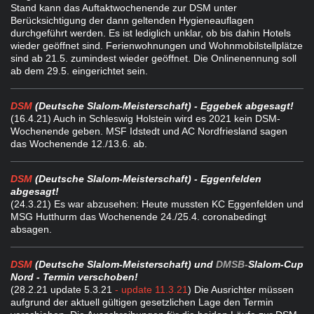
Stand kann das Auftaktwochenende zur DSM unter
Berücksichtigung der dann geltenden Hygieneauflagen
durchgeführt werden. Es ist lediglich unklar, ob bis dahin Hotels
wieder geöffnet sind. Ferienwohnungen und Wohnmobilstellplätze
sind ab 21.5. zumindest wieder geöffnet. Die Onlinenennung soll
ab dem 29.5. eingerichtet sein.
DSM
(Deutsche Slalom-Meisterschaft) - Eggebek abgesagt!
(16.4.21
) Auch in Schleswig Holstein wird es 2021 kein DSM-
Wochenende geben. MSF Idstedt und AC Nordfriesland sagen
das Wochenende 12./13.6.
ab.
DSM
(Deutsche Slalom-Meisterschaft) - Eggenfelden
abgesagt!
(24.3.21
) Es war abzusehen: Heute mussten KC Eggenfelden und
MSG Hutthurm das Wochenende 24./25.4. coronabedingt
absagen.
DSM
(Deutsche Slalom-Meisterschaft) und
DMSB-
Slalom-Cup
Nord - Termin verschoben!
(28.2.21
update 5.3.21
- update 11.3.21
) Die Ausrichter müssen
aufgrund der aktuell gültigen gesetzlichen Lage den Termin