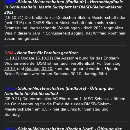
DMSB
-Slalom-Meisterschaften (Endläufe) - Herzschlagfinale
in Schlüsselfeld: Martin Skrzipietz ist DMSB-Slalom-Meister
2021
(18.10.21) Die Endläufe zur Deutschen-Slalom-Meisterschaft oder
(seit 2016) der DMSB-Slalom-Meisterschaft boten schon viele
Dramen und überraschende Wendungen - doch 2021 toppt alles.
Was in diesem Jahr in Schlüsselfeld abging, hat Wilfried Rouff
hier
zusammengefasst.
DSM
- Nennliste für Parchim geöffnet
(1.10.21
Update 15.10.21) Die Ausschreibung für das Endlauf-
Wochenende der DSM ist nun auch veröffentlicht. Für
Samstag
30.10.
und
Sonntag 31.10.
kann nun genannt werden. Update:
Beide Slaloms werden am Samstag 30.10. durchgeführt.
DMSB
-Slalom-Meisterschaften (Endläufe) - Öffnung der
Nennliste für Schlüsselfeld
(05.9.21) Die Veranstalter AC Ebern und 1. MSC Schesslitz öffnen
die Onlinenennung für die Endläufe zu den DMSB-Slalom-
Meisterschaften am 6.9. - hier die Links für
Samstag
und
Sonntag
.
DMSB
-Slalom-Meisterschaften (Region Nord) - Öffnung der