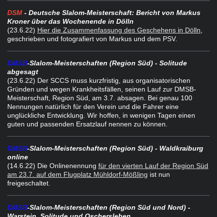
DSM
- Deutsche Slalom-Meisterschaft: Bericht von Markus
Kroner über das Wochenende in Dölln
(23.6.22
)
Hier die Zusammenfassung des Geschehens in Dölln
,
geschrieben und fotografiert von Markus und dem PSV.
DMSB
-Slalom-Meisterschaften (Region Süd) - Solitude
abgesagt
(23.6.22) Der SCCS muss kurzfristig, aus organisatorischen
Gründen und wegen Krankheitsfällen, seinen Lauf zur DMSB-
Meisterschaft, Region Süd, am 3.7. absagen. Bei genau 100
Nennungen natürlich für den Verein und die Fahrer eine
unglückliche Entwicklung. Wir hoffen, in wenigen Tagen einen
guten und passenden Ersatzlauf nennen zu können.
DMSB
-Slalom-Meisterschaften (Region Süd) - Waldkraiburg
online
(14.6.22) Die Onlinenennung
für den vierten Lauf der Region Süd
am 23.7. auf dem Flugplatz Mühldorf-Mößling
ist nun
freigeschaltet.
DMSB
-Slalom-Meisterschaften (Region Süd und Nord) -
Warstein, Solitude und Oschersleben