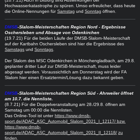
(20.7.21
) Auch in Bitburg sind Auswirkungen der
Hochwasserkatastrophe zu spüren. Umso erfreulicher, dass heute
die Online-Nennungen für
Samstag
und
Sonntag
öffnen.
DMSB
-Slalom-Meisterschaften Region Nord - Ergebnisse
Oschersleben und Absage von Odenkirchen
(19.7.21) Für die beiden Läufe der DMSB-Slalom-Meisterschaft
auf der Kartbahn Oschersleben sind hier die Ergebnisse des
Samstags
und
Sonntags
.
Der Slalom des MSC Odenkirchen in Mönchengladbach, am 29.8.
geplanter dritter Lauf zur DMSB-Meisterschaft, muss leider
abgesagt werden. Voraussichtlich am Donnerstag wird der FA
Slalom hier einen Ersatztermin/Lösung dazu bekannt geben.
DMSB
-Slalom-Meisterschaften Region Süd - Ahrweiler öffnet
am 10.7. die Nennliste.
(8.7.21) Für die Doppelveranstaltung am 28./29.8. öffnen am
Samstag um 00:00 die Nennlisten.
Das Online-Tool ist unter
https://www.dmsb-
sport.de/ADAC_ASC_Automobil_Slalom_2021_I_12117/ bzw.
https://www.dmsb-
sport.de/ADAC_ASC_Automobil_Slalom_2021_II_12118/
zu
finden.