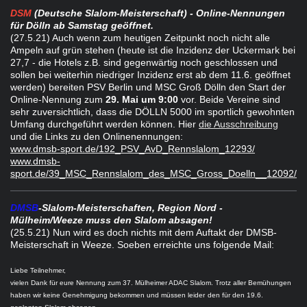
DSM
(Deutsche Slalom-Meisterschaft) - Online-Nennungen
für Dölln ab Samstag geöffnet.
(27.5.21
) Auch wenn zum heutigen Zeitpunkt noch nicht alle
Ampeln auf grün stehen (heute ist die Inzidenz der Uckermark bei
27,7 - die Hotels z.B. sind gegenwärtig noch geschlossen und
sollen bei weiterhin niedriger Inzidenz erst ab dem 11.6. geöffnet
werden) bereiten PSV Berlin und MSC Groß Dölln den Start der
Online-Nennung zum
29. Mai um 9:00
vor. Beide Vereine sind
sehr zuversichtlich, dass die DÖLLN 5000 im sportlich gewohnten
Umfang durchgeführt werden können. Hier
die Ausschreibung
und die Links zu den Onlinenennungen:
www.dmsb-sport.de/192_PSV_AvD_Rennslalom_12293/
www.dmsb-
sport.de/39_MSC_Rennslalom_des_MSC_Gross_Doelln__12092/
DMSB
-Slalom-Meisterschaften, Region Nord -
Mülheim/Weeze muss den Slalom absagen!
(25.5.21) Nun wird es doch nichts mit dem Auftakt der DMSB-
Meisterschaft in Weeze. Soeben erreichte uns folgende Mail:
Liebe Teilnehmer,
vielen Dank für eure Nennung zum 37. Mülheimer ADAC Slalom. Trotz aller Bemühungen
haben wir keine Genehmigung bekommen und müssen leider
den für den 19.6.