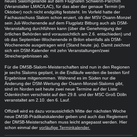
neues Slalomgelände auf dem Flughafen Schwerin-Parchim
(Veranstalter LMAC/LAC), für das aber der genaue Termin (im
Oktober) noch nicht endgültig feststeht. Im Vorfeld hatte der
Fachausschuss Slalom schon eruiert, ob der MSV Osann-Monzel
sein Juli-Wochenende auf dem Flugplatz Bitburg auch als DSM-
Veranstaltung durchführen kann (über die Genehmigung der
örtlichen Behörden wird voraussichtlich am 2.6. entschieden) und
ob das September-Wochenende in Brilon ebenfalls als DSM-
Wochenende ausgetragen wird (Stand heute: ja). Damit zeichnet
sich ein DSM-Kalender mit zehn Veranstaltungen/zwei
Streichergebnissen ab.
Für die DMSB-Slalom-Meisterschaften sind nun in den Regionen
je sechs Slaloms geplant, in die Endläufe werden die besten fünf
Ergebnisse mitgenommen. Während es im Süden nur die
Änderung der DSM-Wertung der Osann-Monzel-Slaloms gibt,
sind im Norden seit heute zwei neue Termine auf der Liste:
Odenkirchen verschiebt auf den 29.8. und der MSC Groß Dölln
veranstaltet am 2.10. den 6. Lauf.
Offiziell wird es dazu voraussichtlich Mitte der nächsten Woche
neue DMSB-Prädikatskalender geben und auch das Reglement
der DMSB-Meisterschaften muss leicht angepasst werden. Hier
schon einmal der
vorläufige Terminkalender.