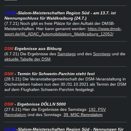
DMSB
-Slalom-Meisterschaften Region Süd - am 13.7. ist
Nennungschluss für Waldkraiburg (24.7.)
(7.7.21) Noch gibt es freie Plätze für den Auftakt der DMSB-
Meisterschaften. Hier kann genannt werden:
https://www.dmsb-
sport.de/46_ADAC_Automobilslalom_Waldkraiburg_12052/
DSM
Ergebnisse aus Bitburg
(6.7.21
) Die Ergebnisse des
Samstags
und des
Sonntags
und die
aktuelle Tabelle der DSM
.
DSM
-
Termin für Schwerin-Parchim steht fest
(28.5.21
) Die Veranstaltergemeinschaft der DSM-Veranstaltung in
Oschersleben haben nun den 30./31.10.2021 als Termin der DSM
auf dem Flughafen Schwerin-Parchim festgelegt.
DSM
- Ergebnisse DÖLLN 5000
(27.6.21) Hier die Ergebnisse des Samstags:
192. PSV
Rennslalom
únd des Sonntags:
39. MSC Rennslalom
DMSB
-Slalom-Meisterschaften Region Süd - Nennungen für