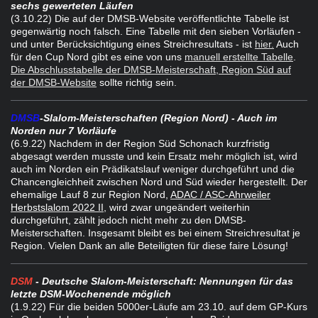
sechs gewerteten Läufen
(3.10.22) Die auf der DMSB-Website veröffentlichte Tabelle ist
gegenwärtig noch falsch. Eine Tabelle mit den sieben Vorläufen -
und unter Berücksichtigung eines Streichresultats - ist
hier.
Auch
für den Cup Nord gibt es eine von uns
manuell erstellte Tabelle
.
Die Abschlusstabelle der DMSB-Meisterschaft, Region Süd auf
der DMSB-Website
sollte richtig sein.
DMSB
-Slalom-Meisterschaften (Region Nord) - Auch im
Norden nur 7 Vorläufe
(6.9.22) Nachdem in der Region Süd Schonach kurzfristig
abgesagt werden musste und kein Ersatz mehr möglich ist, wird
auch im Norden ein Prädikatslauf weniger durchgeführt und die
Chancengleichheit zwischen Nord und Süd wieder hergestellt. Der
ehemalige Lauf 8 zur Region Nord,
ADAC / ASC-Ahrweiler
Herbstslalom 2022 II
, wird zwar ungeändert weiterhin
durchgeführt, zählt jedoch nicht mehr zu den DMSB-
Meisterschaften. Insgesamt bleibt es bei einem Streichresultat je
Region. Vielen Dank an alle Beteiligten für diese faire Lösung!
DSM
- Deutsche Slalom-Meisterschaft: Nennungen für das
letzte DSM-Wochenende möglich
(1.9.22) Für die beiden 5000er-Läufe am 23.10. auf dem GP-Kurs