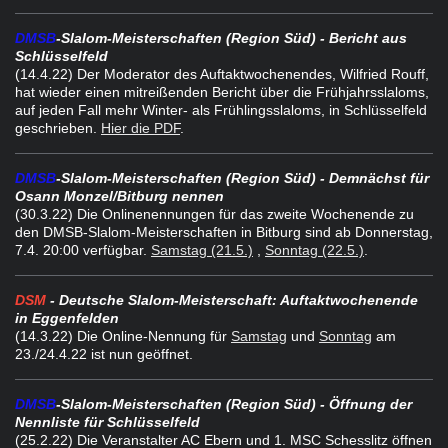
DMSB
-Slalom-Meisterschaften (Region Süd) - Bericht aus
Schlüsselfeld
(14.4.22) Der Moderator des Auftaktwochenendes, Wilfried Rouff,
hat wieder einen mitreißenden Bericht über die Frühjahrsslaloms,
auf jeden Fall mehr Winter- als Frühlingsslaloms, in Schlüsselfeld
geschrieben.
Hier die PDF
.
DMSB
-Slalom-Meisterschaften (Region Süd) - Demnächst für
Osann Monzel/Bitburg nennen
(30.3.22) Die Onlinenennungen für das zweite Wochenende zu
den DMSB-Slalom-Meisterschaften in Bitburg sind ab Donnerstag,
7.4. 20:00 verfügbar.
Samstag (21.5.)
,
Sonntag (22.5.)
.
DSM
- Deutsche Slalom-Meisterschaft: Auftaktwochenende
in Eggenfelden
(14.3.22
) Die Online-Nennung für
Samstag
und
Sonntag
am
23./24.4.22 ist nun geöffnet.
DMSB
-Slalom-Meisterschaften (Region Süd) - Öffnung der
Nennliste für Schlüsselfeld
(25.2.22) Die Veranstalter AC Ebern und 1. MSC Schesslitz öffnen