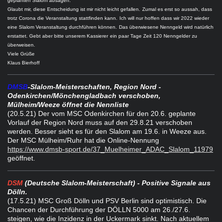
geplanten Slalom absagen.
Glaubt mir, diese Entscheidung ist mir nicht leicht gefallen.
Zumal es erst so aussah, dass
trotz Corona die Veranstaltung stattfinden kann.
Ich will nur hoffen dass wir 2022 wieder
eine Slalom Veranstaltung durchführen können.
Das überwiesene Nenngeld wird natürlich
erstattet. Gebt aber bitte unserem Kassierer
ein paar Tage Zeit 120 Nenngelder zu
überweisen.
Viele Grüße
Klaus Bierhoff
DMSB
-Slalom-Meisterschaften, Region Nord -
Odenkirchen/Mönchengladbach verschoben,
Mülheim/Weeze öffnet die Nennliste
(20.5.21) Der vom MSC Odenkirchen für den 20.6. geplante
Vorlauf der Region Nord muss auf den 29.8.21 verschoben
werden. Besser sieht es für den Slalom am 19.6. in Weeze aus.
Der MSC Mülheim/Ruhr hat die Online-Nennung
https://www.dmsb-sport.de/37_Muelheimer_ADAC_Slalom_11979
geöffnet.
DSM
(Deutsche Slalom-Meisterschaft) - Positive Signale aus
Dölln.
(17.5.21
) MSC Groß Dölln und PSV Berlin sind optimistisch. Die
Chancen der Durchführung der DÖLLN 5000 am 26./27.6.
steigen, wie die Inzidenz in der Uckermark sinkt. Nach aktuellem