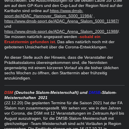
verschieben. Die Ausschreibungen für die beiden Läufe zur DSM
am auf dem GP-Kurs und den Cup-Lauf der Region Nord auf der
Kartbahn sind online auf
https://www.dmsb-
sport.de/ADAC_Hannover_Slalom_5000_11984/
,
https://www.dmsb-sport.de/ADAC_Arena_Slalom_5000_11987/
und
https://www.dmsb-sport.de/ADAC_Arena_Slalom_2000_11988
/.
Sie müssen natürlich angepasst werden
-sobald ein
Ersatztermin gefunden ist.
Das alles natürlich noch mit der
gebotenen Unsicherheit über die Corona-Entwicklungen.
An dieser Stelle auch der Hinweis, dass die Veranstalter der
Prädikatsslaloms übereingekommen sind, die Nennlisten
gegenwärtig mit einem kürzeren Vorlauf als die bisher üblichen
sechs Wochen zu öffnen, den Starttermin aber frühzeitig
anzukündigen.
DSM
(Deutsche Slalom-Meisterschaft) und
DMSB
-Slalom-
Meisterschaften 2021
(22.12.20) Die geplanten Termine für die Saison 2021 hat der FA
Slalom nun zusammengestellt. Wir sehen vor, wie in den Jahren
vor Corona, die DSM mit 12 Veranstaltungen im Zeitraum April bis
August auszutragen, für die DMSB-Slalom-Meisterschaft mit
gleichzeitiger -Team-Meisterschaft sind acht Vorläufen je Region
vorgesehen. Die Endläufe planen wir am 16./17.10.21 in