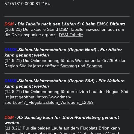
57751310 0000 812164.
DSM
- Die Tabelle nach den Läufen 5+6 beim EMSC Bitburg
(16.8.21
) Der aktuelle Stand DSM-Tabelle, inzwischen auch um
die Divisionspunkte ergänzt:
DSM-Tabelle
DMSB
-Slalom-Meisterschaften (Region Nord) - Für Höxter
kann genannt werden
(14.8.21) Die Onlinenennung für das Wochenende 25./26.9. der
Region Süd ist jetzt geöffnet:
Samstag
und
Sonntag
DMSB
-Slalom-Meisterschaften (Region Süd) - Für Walldürn
kann genannt werden
(14.8.21) Die Onlinenennung für den letzten Lauf der Region Süd
ist jetzt geöffnet:
https://www.dmsb-
sport.de/47_Flugplatzslalom_Wallduern_12359
DSM
- Ab Samstag kann für Brilon/Kindelsberg genannt
werden.
(11.8.21
) Für die beiden Läufe auf dem Flugplatz Brilon kann
demnächst genannt werden:
Samstag 11.9., Briloner AC
und