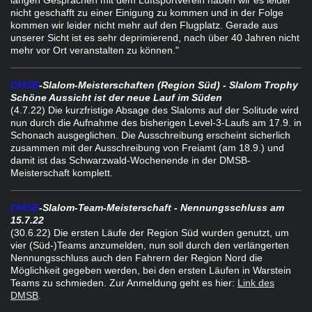
langen Gesprächen mit dem Luftsportverein haben wir es leider
nicht geschafft zu einer Einigung zu kommen und in der Folge
kommen wir leider nicht mehr auf den Flugplatz. Gerade aus
unserer Sicht ist es sehr deprimierend, nach über 40 Jahren nicht
mehr vor Ort veranstalten zu können."
DMSB
-Slalom-Meisterschaften (Region Süd) - Slalom Trophy
Schöne Aussicht ist der neue Lauf im Süden
(4.7.22) Die kurzfristige Absage des Slaloms auf der Solitude wird
nun durch die Aufnahme des bisherigen Level-3-Laufs am 17.9. in
Schonach ausgeglichen. Die Ausschreibung erscheint sicherlich
zusammen mit der Ausschreibung von Freiamt (am 18.9.) und
damit ist das Schwarzwald-Wochenende in der DMSB-
Meisterschaft komplett.
DMSB
-Slalom-Team-Meisterschaft - Nennungsschluss am
15.7.22
(30.6.22) Die ersten Läufe der Region Süd wurden genutzt, um
vier (Süd-)Teams anzumelden, nun soll durch den verlängerten
Nennungsschluss auch den Fahrern der Region Nord die
Möglichkeit gegeben werden, bei den ersten Läufen in Warstein
Teams zu schmieden. Zur Anmeldung geht es hier:
Link des
DMSB
.