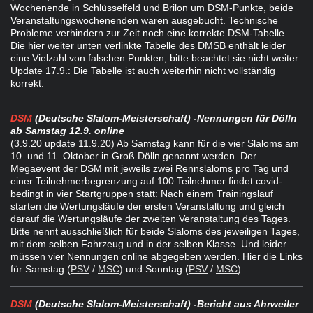
Wochenende in Schlüsselfeld und Brilon um DSM-Punkte, beide
Veranstaltungswochenenden waren ausgebucht. Technische
Probleme verhindern zur Zeit noch eine korrekte DSM-Tabelle.
Die hier weiter unten verlinkte Tabelle des DMSB enthält leider
eine Vielzahl von falschen Punkten, bitte beachtet sie nicht weiter.
Update 17.9.: Die Tabelle ist auch weiterhin nicht vollständig
korrekt.
DSM
(Deutsche Slalom-Meisterschaft) -
Nennungen für Dölln
ab Samstag 12.9. online
(3.9.20 update 11.9.20) Ab Samstag kann für die vier Slaloms am
10. und 11. Oktober in Groß Dölln genannt werden. Der
Megaevent der DSM mit jeweils zwei Rennslaloms pro Tag und
einer Teilnehmerbegrenzung auf 100 Teilnehmer findet covid-
bedingt in vier Startgruppen statt: Nach einem Trainingslauf
starten die Wertungsläufe der ersten Veranstaltung und gleich
darauf die Wertungsläufe der zweiten Veranstaltung des Tages.
Bitte nennt ausschließlich für beide Slaloms des jeweiligen Tages,
mit dem selben Fahrzeug und in der selben Klasse. Und leider
müssen vier Nennungen online abgegeben werden. Hier die Links
für Samstag (
PSV
/
MSC
) und Sonntag (
PSV
/
MSC
).
DSM
(Deutsche Slalom-Meisterschaft) -
Bericht aus Ahrweiler