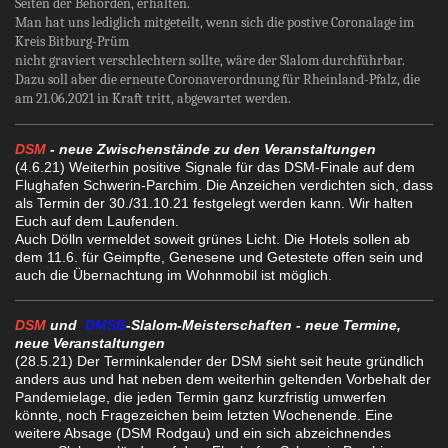
Seiten der Behörden, erhalten.
Man hat uns lediglich mitgeteilt, wenn sich die postive Coronalage im
Kreis Bitburg-Prüm
nicht graviert verschlechtern sollte, wäre der Slalom durchführbar.
Dazu soll aber die erneute Coronaverordnung für Rheinland-Pfalz, die
am 21.06.2021 in Kraft tritt, abgewartet werden.
DSM
- neue Zwischenstände zu den Veranstaltungen
(4.6.21
) Weiterhin positive Signale für das DSM-Finale auf dem
Flughafen Schwerin-Parchim. Die Anzeichen verdichten sich, dass
als Termin der 30./31.10.21 festgelegt werden kann. Wir halten
Euch auf dem Laufenden.
Auch Dölln vermeldet soweit grünes Licht. Die Hotels sollen ab
dem 11.6. für Geimpfte, Genesene und Getestete offen sein und
auch die Übernachtung im Wohnmobil ist möglich.
DSM
und
DMSB
-Slalom-Meisterschaften - neue Termine,
neue Veranstaltungen
(28.5.21
) Der Terminkalender der DSM sieht seit heute gründlich
anders aus und hat neben dem weiterhin geltenden Vorbehalt der
Pandemielage, die jeden Termin ganz kurzfristig umwerfen
könnte, noch Fragezeichen beim letzten Wochenende. Eine
weitere Absage (DSM Rodgau) und ein sich abzeichnendes