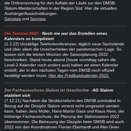
die Onlinenennung für den Auftakt der Läufe zur den DMSB-
Slalom-Meisterschaften in der Region Süd. Hier die virtuellen
Aushänge/Ausschreibungen:
Samsta
g
und
Sonntag
.
Die Termine 2022 -
Noch nie war das Erstellen eines
Kalenders so kompliziert
(1.2.22) Unzählige Telefonkonferenzen, täglich neue Sachstände
und über allem die Unsicherheiten der pandemischen Lage. So
lassen sich die letzten Wochen der Saisonplanung 2022
beschreiben. Stand heute abend (heute vormittag sahen die
Level-2-Kalender noch anders aus) haben wir einen Kalender
erstellt, der in den nächsten Tagen vom DMSB noch offiziell
bestätigt werden muss.
Hier der Prädikatskalender 2022.
Der Fachausschuss Slalom ist Geschichte
-
AG Slalom
etabliert sich
(7.12.21) Nachdem die Strukturreform des DMSB zumindest in
Bezug auf die Disziplin Slalom vorerst nicht umgesetzt werden
kann, haben Jens Müller, Hans-Martin Gass und Klaus Hens, der
bisherige Fachausschuss, die Planung der Slalomsaison 2022
übernommen. Die Betreuung der Disziplin beim DMSB wird auch
2022 von den Koordinatoren Florian Eberhardt und Alex Geier