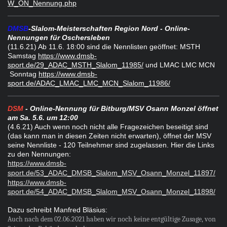
W_ON_Nennung.php
DMSB
-Slalom-Meisterschaften Region Nord - Online-
Nennungen für Oschersleben
(11.6.21) Ab 11.6. 18:00 sind die Nennlisten geöffnet:
MSTH
Samstag
https://www.dmsb-
sport.de/29_ADAC_MSTH_Slalom_11985/
und
LMAC LMC MCN
Sonntag
https://www.dmsb-
sport.de/ADAC_LMAC_LMC_MCN_Slalom_11986/
DSM
- Online-Nennung für Bitburg/MSV Osann Monzel öffnet
am Sa. 5.6. um 12:00
(4.6.21) Auch wenn noch nicht alle Fragezeichen beseitigt sind
(das kann man in diesen Zeiten nicht erwarten), öffnet der MSV
seine Nennliste - 120 Teilnehmer sind zugelassen. Hier die Links
zu den Nennungen:
https://www.dmsb-
sport.de/53_ADAC_DMSB_Slalom_MSV_Osann_Monzel_11897/
https://www.dmsb-
sport.de/54_ADAC_DMSB_Slalom_MSV_Osann_Monzel_11898/
Dazu schreibt Manfred Bläsius:
Auch nach dem 02.06.2021 haben wir noch keine entgültige Zusage, von