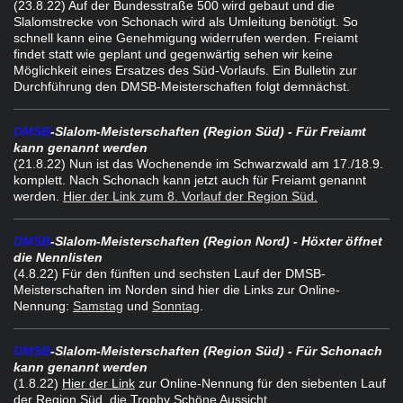
(23.8.22) Auf der Bundesstraße 500 wird gebaut und die
Slalomstrecke von Schonach wird als Umleitung benötigt. So
schnell kann eine Genehmigung widerrufen werden. Freiamt
findet statt wie geplant und gegenwärtig sehen wir keine
Möglichkeit eines Ersatzes des Süd-Vorlaufs. Ein Bulletin zur
Durchführung den DMSB-Meisterschaften folgt demnächst.
DMSB
-Slalom-Meisterschaften (Region Süd) - Für Freiamt
kann genannt werden
(21.8.22) Nun ist das Wochenende im Schwarzwald am 17./18.9.
komplett. Nach Schonach kann jetzt auch für Freiamt genannt
werden.
Hier der Link zum 8. Vorlauf der Region Süd.
DMSB
-Slalom-Meisterschaften (Region Nord) - Höxter öffnet
die Nennlisten
(4.8.22) Für den fünften und sechsten Lauf der DMSB-
Meisterschaften im Norden sind hier die Links zur Online-
Nennung:
Samstag
und
Sonntag
.
DMSB
-Slalom-Meisterschaften (Region Süd) - Für Schonach
kann genannt werden
(1.8.22)
Hier der Link
zur Online-Nennung für den siebenten Lauf
der Region Süd, die Trophy Schöne Aussicht