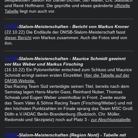
beispiellosen Saison vor Daniel Dichter, Jan Walter, Eric Staubach
und René Hoffmann. Die geprüfte und etwas geänderte
offizielle
Tabelle
liegt nun auch vor.
DMSB
-Slalom-Meisterschaften - Bericht von Markus Kroner
(22.10.22) Die Endläufe der DMSB-Slalom-Meisterschaft fasst
dieser Bericht
von Markus zusammen. Auch die Fotos sind von
ihm.
DMSB
-Slalom-Meisterschaften - Maurice Schmidt gewinnt
vor Max Weber und Markus Firsching
(16.10.22) Ein Pylonenfehler entschied zum Schluss und Maurice
Schmidt erringt seinen ersten Einzeltitel.
Hier die Tabelle auf der
DMSB-Website.
Das Racing Team Süd verteidigte seinen Titel, bereits nach dem
Samstag lagen Hans-Martin Gass, Reinhard Nuber, Thomas
Schwab und Eugen Weber uneinholbar in Front. Zweite wurde
das Team Väter & Söhne Racing Team (Firsching/Weber) und mit
den höchsten Punktzahlen im Finale sprang das Team MSC Groß
Dölln e.V./ADAC Berlin-Brandenburg (Budzisch, Chr. Müller,
Redomski und Skrzipietz) noch auf Platz 3 -
zur Abschlusstabelle
.
DMSB
-Slalom-Meisterschaften (Region Nord) - Tabelle mit