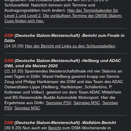
Schlüsselfeld. Natürlich können sich Termine und
Austragungsstätten noch ändern.
Hier der Terminkalender für
Level 1 und Level 2.
Die vorläufigen Termine der DMSB-Slalom-
Cups finden sich hier
.
DSM
(Deutsche Slalom-Meisterschaft) -
Bericht zum Finale in
Dölln
(14.10.20)
Hier der Bericht mit Links zu den Schlusstabellen
.
DSM
(Deutsche Slalom-Meisterschaft) -
Hellberg und ADAC
OWL sind die Meister 2020
(11.10.20) Spannendes Meisterschaftsfinale mit vier Slaloms an
zwei Tagen in Dölln: Macel Hellberg gewinnt knapp vor Dennis
Zeug und Philipp Hartkämper die DSM und das Team des ADAC
Ostwestfalen-Lippe (Hellberg, Hartkämper, Schäfertöns, P.
Kollmeier und Völker) gewinnt vor dem Team ADAC MIttelrhein
und BS-Reisemobile-Budde Automobile Motorsport. Hier die
Ergebnisse aus Dölln:
Samstag PSV
,
Samstag MSC
,
Sonntag
PSV
,
Sonntag MSC
.
DSM
(Deutsche Slalom-Meisterschaft) -
Walldürn-Bericht
(30.9.20) Nun auch ein
Bericht
zum DSM-Wochenende in