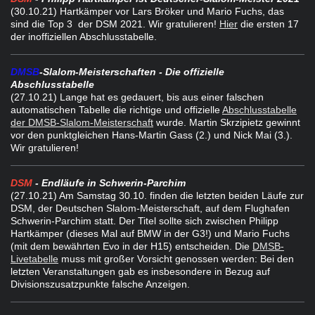
(30
.10.21) Hartkämper vor Lars Bröker und Mario Fuchs, das
sind die Top 3 der DSM 2021. Wir gratulieren!
Hier
die ersten 17
der inoffiziellen Abschlusstabelle.
DMSB
-Slalom-Meisterschaften - Die offizielle
Abschlusstabelle
(27.10.21) Lange hat es gedauert, bis aus einer falschen
automatischen Tabelle die richtige und offizielle
Abschlusstabelle
der DMSB-Slalom-Meisterschaft
wurde. Martin Skrzipietz gewinnt
vor den punktgleichen Hans-Martin Gass (2.) und Nick Mai (3.).
Wir gratulieren!
DSM
- Endläufe in Schwerin-Parchim
(27
.10.21) Am Samstag 30.10. finden die letzten beiden Läufe zur
DSM, der Deutschen Slalom-Meisterschaft, auf dem Flughafen
Schwerin-Parchim statt. Der Titel sollte sich zwischen Philipp
Hartkämper (dieses Mal auf BMW in der G3!) und Mario Fuchs
(mit dem bewährten Evo in der H15) entscheiden. Die
DMSB-
Livetabelle
muss mit großer Vorsicht genossen werden: Bei den
letzten Veranstaltungen gab es insbesondere in Bezug auf
Divisionszusatzpunkte falsche Anzeigen.