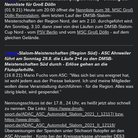
Nennliste für Groß Dölln
(01.9.21) Heute um 20:00 öffnet die
Nennliste zum 38. MSC Groß
Dölln Rennslalom,
dem letzten Lauf der DMSB-Slalom-
Meisterschaften der Region Nord, der am 2.10. durchgeführt wird.
Am Sonntag, 3.10. dann zwei von drei Läufen zum DMSB-Slalom-
Cup Nord - vom
PSV Berlin
und vom
MSC Groß Dölln
- auf dem
gleichen Gelände.
DMSB
-Slalom-Meisterschaften (Region Süd) - ASC Ahrweiler
führt am Sonntag 29.8. die Läufe 3+4 zu den DMSB-
Meisterschaften Süd durch - Erlöse gehen an die
Flutopferhilfe.
(16.8.21) Mario Fuchs vom ASC: "Was sich bei uns ereignet hat,
ist wohl jedem aus der Presse bekannt. Ich und meine Mitglieder
wollen diese Veranstaltung durchführen - für die Region. Alles was
übrig bleibt, wird gespendet."
Nennungsschluss ist der 17.8., 24 Uhr, es heißt jetzt also schnell
zu nennen. Die Links:
https://www.dmsb-
sport.de/ADAC_ASC_Automobil_Slalom_2021_I_12117/ bzw.
https://www.dmsb-
sport.de/ADAC_ASC_Automobil_Slalom_2021_II_12118/
Überweisungen der Spenden unter Stichwort flutopfer an den
ASC Ahrweiler . Konto bei der Kreissparkasse ahrweiler DE63