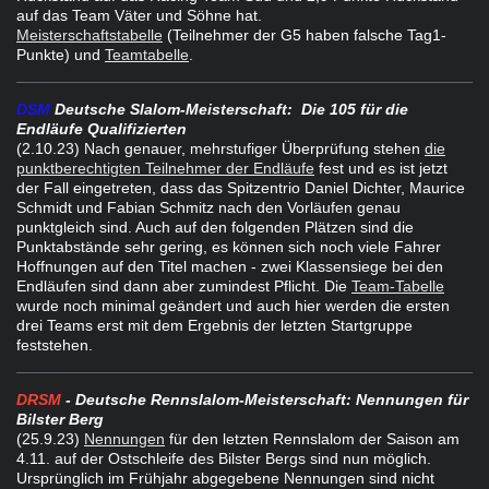
auf das Team Väter und Söhne hat.
Meisterschaftstabelle
(Teilnehmer der G5 haben falsche Tag1-
Punkte) und
Teamtabelle
.
DSM
Deutsche Slalom-Meisterschaft
:
Die 105 für die
Endläufe Qualifizierten
(2.10.23) Nach genauer, mehrstufiger Überprüfung stehen
die
punktberechtigten Teilnehmer der Endläufe
fest und es ist jetzt
der Fall eingetreten, dass das Spitzentrio Daniel Dichter, Maurice
Schmidt und Fabian Schmitz nach den Vorläufen genau
punktgleich sind. Auch auf den folgenden Plätzen sind die
Punktabstände sehr gering, es können sich noch viele Fahrer
Hoffnungen auf den Titel machen - zwei Klassensiege bei den
Endläufen sind dann aber zumindest Pflicht. Die
Team-Tabelle
wurde noch minimal geändert und auch hier werden die ersten
drei Teams erst mit dem Ergebnis der letzten Startgruppe
feststehen.
DRSM
- Deutsche Rennslalom-Meisterschaft: Nennungen für
Bilster Berg
(25.9.23)
Nennungen
für den letzten Rennslalom der Saison am
4.11. auf der Ostschleife des Bilster Bergs sind nun möglich.
Ursprünglich im Frühjahr abgegebene Nennungen sind nicht