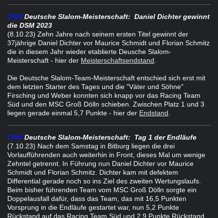
DSM
Deutsche Slalom-Meisterschaft
:
Daniel Dichter gewinnt
die DSM 2023
(8.10.23) Zehn Jahre nach seinem ersten Titel gewinnt der
37jährige Daniel Dichter vor Maurice Schmidt und Florian Schmitz
die in diesem Jahr wieder etablierte Deusche Slalom-
Meisterschaft - hier der
Meisterschaftsendstand
.
Die Deutsche Slalom-Team-Meisterschaft entschied sich erst mit
dem letzten Starter des Tages und die "Väter und Söhne"
Firsching und Weber konnten sich knapp vor das Racing Team
Süd und den MSC Groß Dölln schieben. Zwischen Platz 1 und 3
liegen gerade einmal 5,7 Punkte - hier der
Endstand
.
DSM
Deutsche Slalom-Meisterschaft
:
Tag 1 der Endläufe
(7.10.23) Nach dem Samstag in Bitburg liegen die drei
Vorlaufführenden auch weiterhin in Front, dieses Mal um wenige
Zehntel getrennt. In Führung nun Daniel Dichter vor Maurice
Schmidt und Florian Schmitz. Dichter kam mit defektem
Differential gerade noch so ins Ziel des zweiten Wertungslaufs.
Beim bisher führenden Team vom MSC Groß Dölln sorgte ein
Doppelausfall dafür, dass das Team, das mit 16,5 Punkten
Vorsprung in die Endläufe gestartet war, nun 5,2 Punkte
Rückstand auf das Racing Team Süd und 2,9 Punkte Rückstand