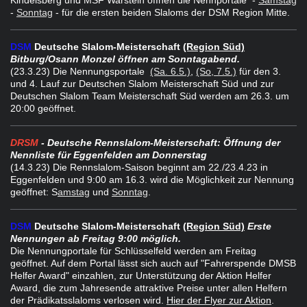
-
Sonntag
- für die ersten beiden Slaloms der DSM Region Mitte.
DSM
Deutsche Slalom-Meisterschaft
(Region Süd)
Bitburg/Osann Monzel öffnen am Sonntagabend.
(23.3.23) Die Nennungsportale
(Sa. 6.5.)
,
(So, 7.5.)
für den 3.
und 4. Lauf zur Deutschen Slalom Meisterschaft Süd und zur
Deutschen Slalom Team Meisterschaft Süd werden am 26.3. um
20:00 geöffnet.
DRSM
- Deutsche Rennslalom-Meisterschaft: Öffnung der
Nennliste für Eggenfelden am Donnerstag
(14.3
.23)
Die Rennslalom-Saison beginnt am 22./23.4.23 in
Eggenfelden und 9:00 am 16.3. wird die Möglichkeit zur Nennung
geöffnet: S
amstag
und
Sonntag
.
DSM
Deutsche Slalom-Meisterschaft
(Region Süd)
Erste
Nennungen ab Freitag 9:00 möglich.
Die Nennungportale für Schlüsselfeld werden am Freitag
geöffnet. Auf dem Portal lässt sich auch auf "Fahrerspende DMSB
Helfer Award" einzahlen, zur Unterstützung der Aktion Helfer
Award, die zum Jahresende attraktive Preise unter allen Helfern
der Prädikatsslaloms verlosen wird.
Hier der Flyer zur Aktion
.