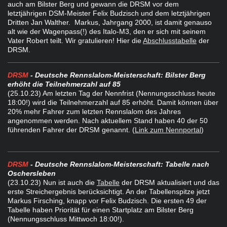
auch am Bilster Berg und gewann die DRSM vor dem
letztjährigen DSM-Meister Felix Budzisch und dem letztjährigen
Dritten Jan Walther. Markus, Jahrgang 2000, ist damit genauso
alt wie der Wagenpass(!) des Italo-M3, den er sich mit seinem
Vater Robert teilt. Wir gratulieren! Hier die
Abschlusstabelle
der
DRSM.
DRSM
- Deutsche Rennslalom-Meisterschaft: Bilster Berg
erhöht die Teilnehmerzahl auf 85
(25.10.23) Am letzten Tag der Nennfrist (Nennungsschluss heute
18:00!) wird die Teilnehmerzahl auf 85 erhöht. Damit können über
20% mehr Fahrer zum letzten Rennslalom des Jahres
angenommen werden. Nach aktuellem Stand haben 40 der 50
führenden Fahrer der DRSM genannt. (
Link zum Nennportal
)
DRSM
- Deutsche Rennslalom-Meisterschaft: Tabelle nach
Oschersleben
(23.10.23) Nun ist auch die
Tabelle
der DRSM aktualisiert und das
erste Streichergebnis berücksichtigt. An der Tabellenspitze jetzt
Markus Firsching, knapp vor Felix Budzisch. Die ersten 49 der
Tabelle haben Priorität für einen Startplatz am Bilster Berg
(Nennungsschluss Mittwoch 18:00!).