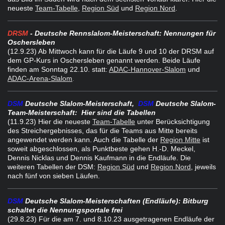
neueste
Team-Tabelle
,
Region Süd
und
Region Nord
.
DRSM
- Deutsche Rennslalom-Meisterschaft: Nennungen für
Oschersleben
(12.9.23) Ab Mittwoch kann für die Läufe 9 und 10 der DRSM auf
dem GP-Kurs in Oschersleben genannt werden.
Beide Läufe
finden am Sonntag 22.10. statt:
ADAC-Hannover-Slalom
und
ADAC-Arena-Slalom
.
DSM
Deutsche Slalom-Meisterschaft,
DSM
Deutsche Slalom-
Team-Meisterschaft:
Hier sind die Tabellen
(11.9.23) Hier die neueste
Team-Tabelle
unter Berücksichtigung
des Streichergebnisses, das für die Teams aus Mitte bereits
angewendet werden kann. Auch die Tabelle der
Region Mitte
ist
soweit abgeschlossen, als Punktbeste gehen H.-D. Meckel,
Dennis Nicklas und Dennis Kaufmann in die Endläufe. Die
weiteren Tabellen der DSM:
Region Süd
und
Region Nord
, jeweils
nach fünf von sieben Läufen.
DSM
Deutsche Slalom-Meisterschaften (Endläufe)
: Bitburg
schaltet die Nennungsportale frei
(29.8.23) Für die am 7. und 8.10.23 ausgetragenen Endläufe der