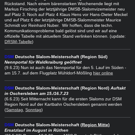
Rückstand. Nach einem bärenstarken Wochenende liegt mit
Markus Firsching der letztjährige DMSB-Slalomvizemeister neu
auf Platz 3. Noch auf Platz 4 Klaus Hens vor Hans-Dieter Meckel
und auf Platz 6 der letztjährige DMSB-Slalommeister Maurice
Schmidt vor Reinhard Nuber. Wir hoffen, dass die techn.
Kommunikationsprobleme bald gelöst sind und wir auf eine
offizielle Tabelle mit aktuellem Stand verlinken können. (update:
DRSM-Tabelle
)
DSM
Deutsche Slalom-Meisterschaft
(Region Süd)
Nennportal für Waldkraiburg geöffnet
(9.6.23) Nun ist auch das Nennportal für den 5. Lauf im Süden -
am 15.7. auf dem Flugplatz Mühldorf-Mößling
hier online
DSM
Deutsche Slalom-Meisterschaft
(Region Nord)
Auftakt
in Oschersleben am 15./16.7.23
(6.6.23) Seit Mitternacht kann für die ersten Slaloms zur DSM
Region Nord auf der Kartbahn Oschersleben genannt werden
(
Samstag
,
Sonntag
)
DSM
Deutsche Slalom-Meisterschaft
(Region Mitte)
Ersatzlauf im August in Rüthen