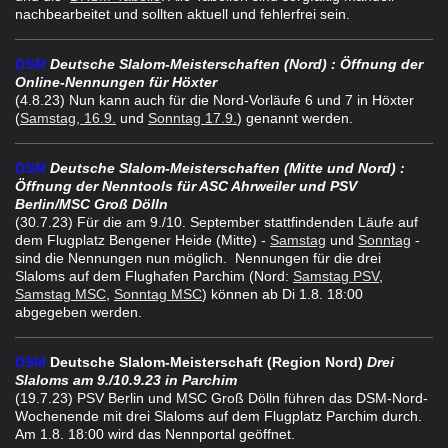
nachbearbeitet und sollten aktuell und fehlerfrei sein.
DSM
Deutsche Slalom-Meisterschaften (Nord)
: Öffnung der
Online-Nennungen für Höxter
(4.8.23) Nun kann auch für die Nord-Vorläufe 6 und 7 in Höxter
(
Samstag, 16.9.
und
Sonntag 17.9.
) genannt werden.
DSM
Deutsche Slalom-Meisterschaften (Mitte und Nord)
:
Öffnung der Nenntools für ASC Ahrweiler und PSV
Berlin/MSC Groß Dölln
(30.7.23) Für die am 9./10. September stattfindenden Läufe auf
dem Flugplatz Bengener Heide (Mitte) -
Samstag
und
Sonntag
-
sind die Nennungen nun möglich. Nennungen für die drei
Slaloms auf dem Flughafen Parchim (Nord:
Samstag PSV
,
Samstag MSC
,
Sonntag MSC
) können ab Di 1.8. 18:00
abgegeben werden.
DSM
Deutsche Slalom-Meisterschaft
(Region Nord)
Drei
Slaloms am 9./10.9.23 in Parchim
(19.7.23) PSV Berlin und MSC Groß Dölln führen das DSM-Nord-
Wochenende mit drei Slaloms auf dem Flugplatz Parchim durch.
Am 1.8. 18:00 wird das Nennportal geöffnet.