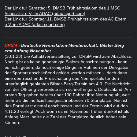
Der Link für Samstag:
5. DMSB Frühjahrsslalom des 1.MSC
Schesslitz e.V. im ADAC (adac-sport.com)
Der Link für Sonntag:
11. DMSB Frühjahrsslalom des AC Ebern
e.V. im ADAC (adac-sport.com)
DRSM
- Deutsche Rennslalom-Meisterschaft: Bilster Berg
erst Anfang November
(3
0.1.23)
Die Auftaktveranstaltung zur DRSM wird zum Abschluss.
Noch gibt es keine genehmigte Slalom-Ausschreibungen - kann
es nicht geben, da noch einige Dinge im Rahmen der Delegation
der Sportart abschließend geklärt werden müssen - doch dann
eine überraschende Freischaltung des Nennportals für den
ursprünglich geplanten Bilster-Berg-Termin am 4.3. Die Nachricht
von der Öffnung verbreitete sich schnell in ganz Deutschland. Am
ersten Tag gaben bereits über 100 Fahrer ihre Nennung ab, weit
mehr als die inoffiziell ausgeschriebenen 70 Startplätze. Nun ist
das Portal erst einmal geschlossen und der Termin wird auf den
4.11.23 verlegt. Auch wenn es im November früher dunkel ist als
Anfang März, sollte die Zahl der Startplätze deutlich höher sein
können.