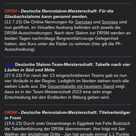
DRSM
- Deutsche Rennslalom-Meisterschaft: Für die
Glasbachslaloms kann genannt werden.
(12.7.23) Die Online-Nennungen für
Samstag
und
Sonntag
sind
nun geöffnet, im Virtuellen Aushang befinden sich jeweils die
DRSM-Ausschreibungen. Nach dem Slalom zur DRSM werden an
beiden Tagen nachmittags Bergrennfahrzeuge Gelegenheit
haben, den Kurs unter die Räder zu nehmen (hier gilt die PF-
Ausschreibung).
DSM
Deutsche Slalom-Team-Meisterschaft:
Tabelle nach vier
Läufen in Süd und Mitte
(27.6.23) Für neun der 13 eingeschriebenen Teams gab es nun
vier Vorläufe in der Region. Lediglich im Norden stehen noch alle
sieben Läufe aus. Die
Gesamttabelle mit heutigem Stand
zeigt,
dass es in der Team-Meisterschaft 2023 eine sehr enge
Entscheidung bei den Endläufen in Bitburg geben wird.
DRSM
- Deutsche Rennslalom-Meisterschaft: Titelverteidiger
in Front
(19.6.23) Durch zwei Gesamtsiege in Eggebek hat Felix Budzisch
die Tabellenführung der DRSM übernommen. Ihm folgt mit Jan
Walther der letztjährige Dritte - Jan hat gerade einmal 1,1 Punkte