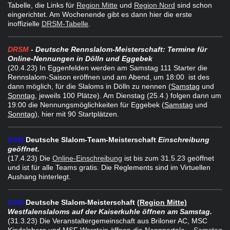
Tabelle, die Links für
Region Mitte
und
Region Nord
sind schon
eingerichtet. Am Wochenende gibt es dann hier die erste
inoffizielle
DRSM-Tabelle
.
DRSM
- Deutsche Rennslalom-Meisterschaft: Termine für
Online-Nennungen in Dölln und Eggebek
(20.4.23) In Eggenfelden werden am Samstag 111 Starter die
Rennslalom-Saison eröffnen und am Abend, um 18:00 ist des
dann möglich, für die Slaloms in Dölln zu nennen (
Samstag
und
Sonntag
, jeweils 100 Plätze). Am Dienstag (25.4.) folgen dann um
19:00 die Nennungsmöglichkeiten für Eggebek (
Samstag
und
Sonntag
), hier mit 90 Startplätzen.
DSM
Deutsche Slalom-Team-Meisterschaft
Einschreibung
geöffnet.
(17.4.23) Die
Online-Einschreibung
ist bis zum 31.5.23 geöffnet
und ist für alle Teams gratis. Die Reglements sind im Virtuellen
Aushang hinterlegt.
DSM
Deutsche Slalom-Meisterschaft
(Region Mitte)
Westfalenslaloms auf der Kaiserkuhle öffnen am Samstag.
(31.3.23) Die Veranstaltergemeinschaft aus Briloner AC, MSC
Kindelsberg und MSF Warstein öffnen die Nennportale -
Samstag