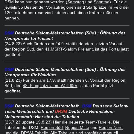
DSM kann nun genannt werden (
Samstag
und
Sonntag
). Für die
jeweils 35 Besten der Vorlaufregionen sind Startplätze im Feld der
120 Teilnehmer reserviert - doch auch diese Fahrer müssen
nennen.
DSM
Deutsche Slalom-Meisterschaften (Süd)
: Öffnung des
Nennportals für Freiamt
(24.8.23) Auch für den am 24.9. stattfindenden letzten Vorlauf
der Region Süd,
den 41.MSRT-Slalom Freiamt
, ist das Portal jetzt
geöffnet.
DSM
Deutsche Slalom-Meisterschaften (Süd)
: Öffnung des
Nennportals für Walldürn
(21.8.23) Für den am 17.9. stattfindenden 6. Vorlauf der Region
Süd, den
48. Flugplatzslalom Walldürn
, ist das Portal jetzt
geöffnet.
DSM
Deutsche Slalom-Meisterschaft,
DSM
Deutsche Slalom-
Team-Meisterschaft und
DRSM
Deutsche Rennslalom-
Meisterschaft: Hier sind die Tabellen
(25.7.23 update 19.8.23) Hier die neueste
Team-Tabelle
. Die
Tabellen der DSM:
Region Süd
,
Region Mitte
und
Region Nord
und die
DRSM-Tabelle
. Alle Tabellen sind sorgfältig manuell