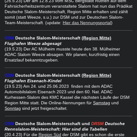
(26.5.23) Der am 12.8.23 vom MSC Bergstadt Rüthen auf dem
Fahrsicherheitszentrum veranstaltete Slalom hat nun das Prädikat
Deutsche Slalom-Meisterschaft, Region Mitte erhalten und zählt
somit (statt Weeze, s.u.) zur DSM und zur Deutschen Slalom-
Team-Meisterschaft. (update:
Hier das Nennungsportal
)
DSM
Deutsche Slalom-Meisterschaft
(Region Mitte)
Flughafen Weeze abgesagt
(19.5.23) Der AC Mülheim musste heute den 38. Mülheimer
ADAC Slalom Weeze absagen. Wir planen, kurzfristig einen
Ersatzlauf bekanntzugeben.
DSM
Deutsche Slalom-Meisterschaft
(Region Mitte)
Flughafen Eisenach-Kindel
(19.5.23) Am 24. und 25.06.2023 finden mit dem ADAC
Automobilslalom Eisenach 2023 und den 60. Nat. ADAC
Kurhessen-Slalom des KMC Kassel die nächsten Läufe der DSM
Region Mitte statt. Die Online-Nennungen für
Samstag
und
Sonntag
sind jetzt freigeschaltet.
DSM
Deutsche Slalom-Meisterschaft und
DRSM
Deutsche
Rennslalom-Meisterschaft: Hier sind die Tabellen
(20.4.23) Für die
Region Süd
der DSM gibt es schon die erste