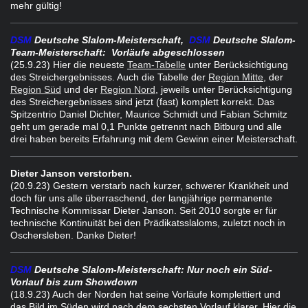
mehr gültig!
DSM
Deutsche Slalom-Meisterschaft,
DSM
Deutsche Slalom-
Team-Meisterschaft:
Vorläufe abgeschlossen
(25.9.23) Hier die neueste
Team-Tabelle
unter Berücksichtigung
des Streichergebnisses. Auch die Tabelle der
Region Mitte
, der
Region Süd
und der
Region Nord
, jeweils unter Berücksichtigung
des Streichergebnisses sind jetzt (fast) komplett korrekt. Das
Spitzentrio Daniel Dichter, Maurice Schmidt und Fabian Schmitz
geht um gerade mal 0,1 Punkte getrennt nach Bitburg und alle
drei haben bereits Erfahrung mit dem Gewinn einer Meisterschaft.
Dieter Janson verstorben.
(20.9.23) Gestern verstarb nach kurzer, schwerer Krankheit und
doch für uns alle überraschend, der langjährige permanente
Technische Kommissar Dieter Janson.
Seit 2010 sorgte er für
technische Kontinuität bei den Prädikatsslaloms, zuletzt noch in
Oschersleben. Danke Dieter!
DSM
Deutsche Slalom-Meisterschaft: Nur noch ein Süd-
Vorlauf bis zum Showdown
(18.9.23) Auch der Norden hat seine Vorläufe komplettiert und
das Bild im Süden wird nach dem sechsten Vorlauf klarer. Hier die