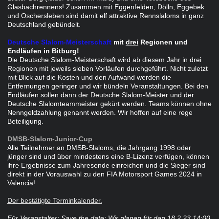
Glasbachrennens! Zusammen mit Eggenfelden, Dölln, Eggebek
und Oschersleben sind damit elf attraktive Rennslaloms in ganz
Deutschland gebündelt.
Deutsche Slalom-Meisterschaft
mit
drei
Regionen und
Endläufen in Bitburg!
Die Deutsche Slalom-Meisterschaft wird ab diesem Jahr in drei
Regionen mit jeweils sieben Vorläufen durchgeführt. Nicht zuletzt
mit Blick auf die Kosten und den Aufwand werden die
Entfernungen geringer und wir bündeln Veranstaltungen. Bei den
Endläufen sollen dann der Deutsche Slalom-Meister und der
Deutsche Slalomteammeister gekürt werden. Teams können ohne
Nenngeldzahlung genannt werden. Wir hoffen auf eine rege
Beteiligung.
DMSB-Slalom-Junior-Cup
Alle Teilnehmer an DMSB-Slaloms, die Jahrgang 1998 oder
jünger sind und über mindestens eine B-Lizenz verfügen, können
ihre Ergebnisse zum Jahresende einreichen und die Sieger sind
direkt in der Vorauswahl zu den FIA Motorsport Games 2024 in
Valencia!
Der bestätigte Terminkalender.
Für Veranstalter: Save the date: Wir planen für den 18.2.23 14:00