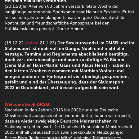
Heinrich Eckstein verstorben.
(20.1.23)Im Alter von 83 Jahren verstarb letzte Woche der
langjährige permanente Sportkommissar Heinrich Eckstein.
Er hat
mit seinem jahrzehntelangen Einsatz in ganz Deutschland für
Kontinuität und freundschaftliche Atmosphäre bei den
Prädikatsslaloms gesorgt. Danke Heiner!
(18.12.22
update
21.1.23)
Der Strukturwandel im DMSB und im
Slalomsport ist noch voll im Gange. Noch sind nicht alle
Verträge, Termine und Reglements abschließend bestätigt,
doch wir - der ehemalige und auch zukünftige FA Slalom
(Jens Müller, Hans-Martin Gass und Klaus Hens) - haben in
den letzten Wochen zusammen mit Matthias Wolber und
einigen anderen im Hintergrund viel überlegt, gesprochen,
gefeilt und sind der Überzeugung, dass der Slalomsport
2023 in Deutschland jetzt besser aufgestellt sein wird.
Welcome back DRSM!
Nachdem in den Jahren 2016 bis 2022 nur eine Deutsche
Meisterschaft ausgeschrieben werden durfte, haben wir erreicht,
dass es wieder zweigleisige Deutsche Meisterschaften im
Slalomsport geben wird. Die Deutsche Rennslalom-Meisterschaft
2023 enthält voraussichtlich zwei spektakuläre Neuzugänge:
Bilster Berg (leider schon im März) und eine Teilstrecke des